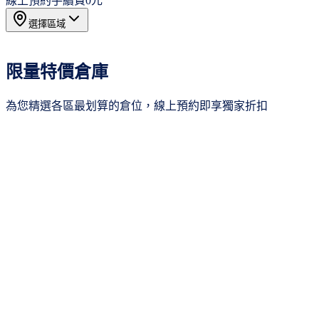
線上預約手續費
0元
選擇區域
所有區域
16
限量特價倉庫
新北市
1
桃園市
3
為您精選各區最划算的倉位，線上預約即享獨家折扣
新竹市
3
台中市
2
台南市
4
年繳75折
高雄市
2
其他
1