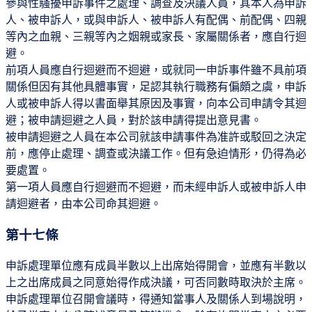
參與性騷擾申訴事件之處理、調查及決議人員，其本人為申訴
人、被申訴人，或與申訴人、被申訴人有配偶、前配偶、四親
等內之血親、三親等內之姻親或家長、家屬關係者，應自行迴
避。
前項人員應自行迴避而不迴避，或就同一申訴事件雖不具前項
關係但因有其他具體事實，足認其執行職務有偏頗之虞，申訴
人或被申訴人得以書面舉其原因及事實，向本公司申請令其迴
避；被申請迴避之人員，對於該申請得提出意見書。
被申請迴避之人員在本公司就該申請事件為准許或駁回之決定
前，應停止處理、調查或決議工作。但有急迫情形，仍得為必
要處置。
第一項人員應自行迴避而不迴避，而未經申訴人或被申訴人申
請迴避者，由本公司命其迴避。
第十七條
申訴處理單位應有成員半數以上出席始得開會，並應有半數以
上之出席成員之同意始得作成決議，可否同數時取決於主席。
申訴處理單位召開會議時，得通知當事人及關係人到場說明，