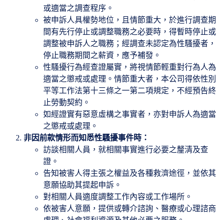
或適當之調查程序。
被申訴人具權勢地位，且情節重大，於進行調查期
間有先行停止或調整職務之必要時，得暫時停止或
調整被申訴人之職務；經調查未認定為性騷擾者，
停止職務期間之薪資，應予補發。
性騷擾行為經查證屬實，將視情節輕重對行為人為
適當之懲戒或處理。情節重大者，本公司得依性別
平等工作法第十三條之一第二項規定，不經預告終
止勞動契約。
如經證實有惡意虛構之事實者，亦對申訴人為適當
之懲戒或處理。
非因前款情形而知悉性騷擾事件時：
訪談相關人員，就相關事實進行必要之釐清及查
證。
告知被害人得主張之權益及各種救濟途徑，並依其
意願協助其提起申訴。
對相關人員適度調整工作內容或工作場所。
依被害人意願，提供或轉介諮詢、醫療或心理諮商