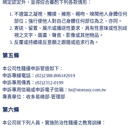
規定認定外，並得綜合審酌下列各款情形：
不適當之凝視、觸摸、擁抱、親吻、嗅聞他人身體任何
部位；強行使他人對自己身體任何部位為之，亦同。
寄送、留置、展示或播送性要求、具有性意味或性別歧
視之文字、圖畫、聲音、影像或其他物品。
反覆或持續違反意願之跟隨或追求行為。
第五條
本公司性騷擾申訴管道如下：
申訴專線電話：(02)2388-8061#2019
申訴專用傳真：(02)2312-0199
申訴專用信箱或申訴電子信箱：hr@storeasy.com.tw
專責單位：收多易總部-管理部
第六條
本公司就下列人員，實施防治性騷擾之教育訓練：