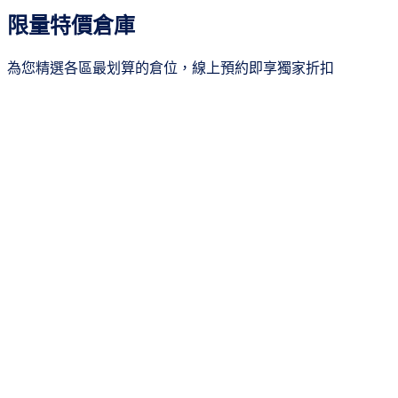
所有區域
20
限量特價倉庫
台北市
4
新北市
2
為您精選各區最划算的倉位，線上預約即享獨家折扣
桃園市
4
新竹市
4
台中市
2
季繳8折
台南市
1
高雄市
3