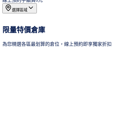
線上預約手續費
0元
選擇區域
所有區域
20
限量特價倉庫
新北市
3
桃園市
4
為您精選各區最划算的倉位，線上預約即享獨家折扣
新竹市
4
台中市
2
台南市
4
季繳8折
高雄市
3