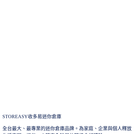
台南民生店
剩餘
25
天
台南民生85材免爬梯下層倉庫 微型倉庫 (RD145)
85
$
1,620
/
月
$
2,020
20% Off
STOREASY
收多易迷你倉庫
全台最大、最專業的迷你倉庫品牌。為家庭、企業與個人釋放