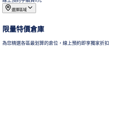
線上預約手續費
0元
選擇區域
所有區域
16
限量特價倉庫
台北市
3
新北市
1
為您精選各區最划算的倉位，線上預約即享獨家折扣
桃園市
3
新竹市
3
台中市
2
季繳8折
台南市
2
高雄市
2