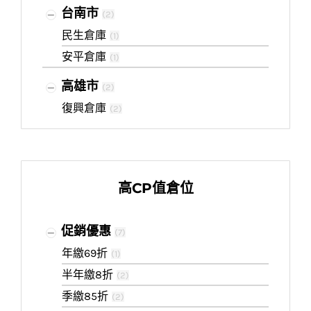
台南市
(
2
)
民生倉庫
(
1
)
安平倉庫
(
1
)
高雄市
(
2
)
復興倉庫
(
2
)
高CP值倉位
促銷優惠
(
7
)
年繳69折
(
1
)
半年繳8折
(
2
)
季繳85折
(
2
)