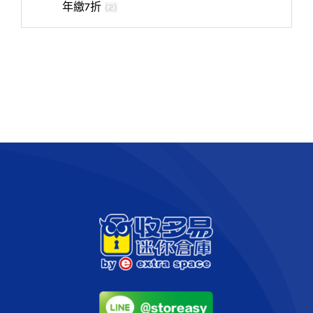
年繳7折
(
2
)