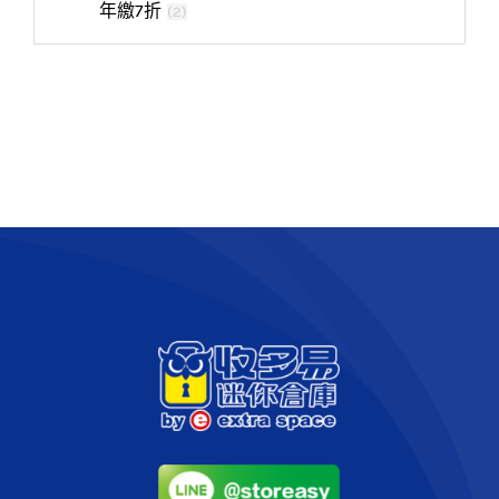
年繳7折
(
2
)