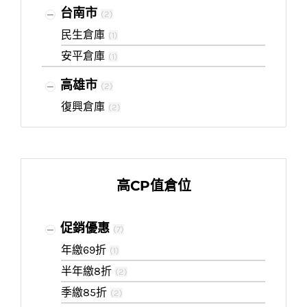
台南市
(
2
)
民生倉庫
(
1
)
安平倉庫
(
1
)
高雄市
(
2
)
復興倉庫
(
2
)
高CP值倉位
促銷優惠
(
7
)
年繳69折
(
1
)
半年繳8折
(
2
)
季繳85折
(
2
)