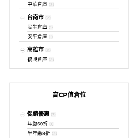
中華倉庫
(
3
)
台南市
(
2
)
民生倉庫
(
1
)
安平倉庫
(
1
)
高雄市
(
2
)
復興倉庫
(
2
)
高CP值倉位
促銷優惠
(
7
)
年繳69折
(
1
)
半年繳8折
(
2
)