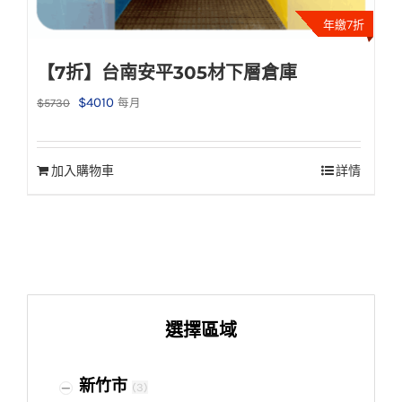
年繳7折
【7折】台南安平305材下層倉庫
原
目
$
4010
$
5730
每月
始
前
價
價
加入購物車
詳情
格：
格：
$5730。
$4010。
選擇區域
新竹市
(
3
)