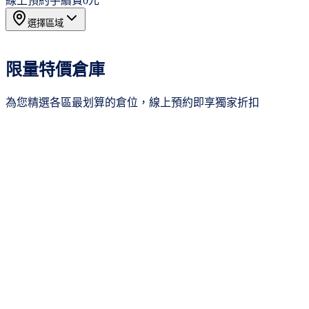
線上預約手續費
0元
選擇區域
所有區域
20
限量特價倉庫
新北市
3
桃園市
4
為您精選各區最划算的倉位，線上預約即享獨家折扣
新竹市
4
台中市
2
台南市
4
季繳8折
高雄市
3