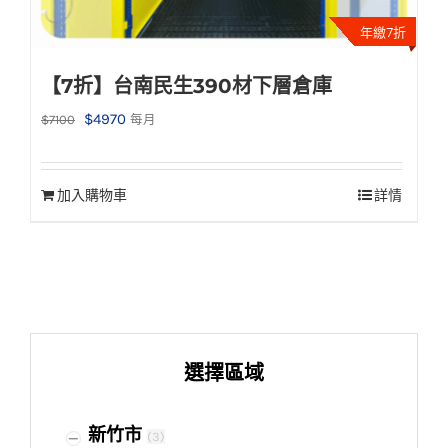
年繳7折
【7折】台南民生390材下層倉庫
原
目
$
4970
$
7100
每月
始
前
價
價
加入購物車
詳情
格：
格：
$7100。
$4970。
選擇區域
新竹市
(
3
)