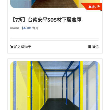
年繳7折
【7折】台南安平305材下層倉庫
原
目
$
4010
$
5730
每月
始
前
價
價
加入購物車
詳情
格：
格：
$5730。
$4010。