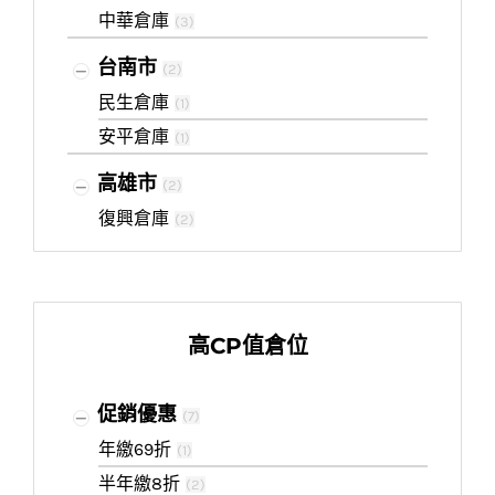
中華倉庫
(
3
)
台南市
(
2
)
民生倉庫
(
1
)
安平倉庫
(
1
)
高雄市
(
2
)
復興倉庫
(
2
)
高CP值倉位
促銷優惠
(
7
)
年繳69折
(
1
)
半年繳8折
(
2
)