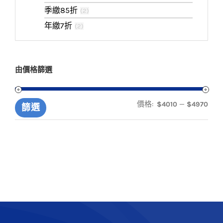
季繳85折
(
2
)
年繳7折
(
2
)
由價格篩選
價格:
—
$4010
$4970
最
最
篩選
低
高
價
價
格
格