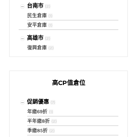
台南市
(
2
)
民生倉庫
(
1
)
安平倉庫
(
1
)
高雄市
(
2
)
復興倉庫
(
2
)
高CP值倉位
促銷優惠
(
7
)
年繳69折
(
1
)
半年繳8折
(
2
)
季繳85折
(
2
)