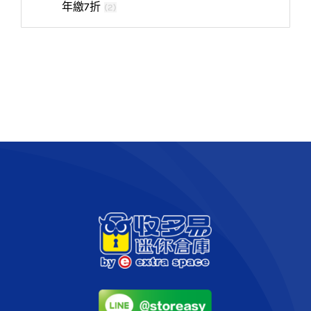
年繳7折
(
2
)