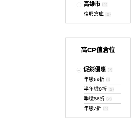
高雄市
(
2
)
復興倉庫
(
2
)
高CP值倉位
促銷優惠
(
7
)
年繳69折
(
1
)
半年繳8折
(
2
)
季繳85折
(
2
)
年繳7折
(
2
)