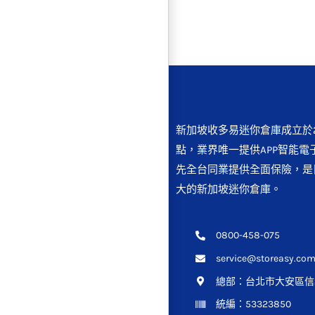
新加坡收多易迷你倉庫成立於2
點，業界唯一提供APP智能電
先全台同業提供全面保險，是
大的新加坡迷你倉庫。
0800-458-075
service@storeasy.com
總部：
台北市大安區信義
統編：53323850