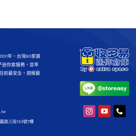
011年，台灣60家據
子迷你倉服務，並率
目前最安全，規模最
.tw
路三段153號7樓