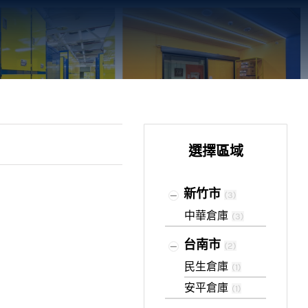
選擇區域
新竹市
(
3
)
中華倉庫
(
3
)
台南市
(
2
)
民生倉庫
(
1
)
安平倉庫
(
1
)