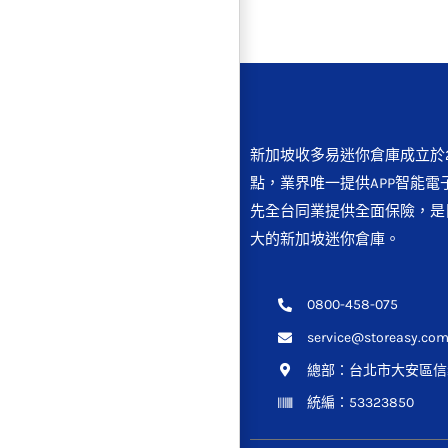
新加坡收多易迷你倉庫成立於2
點，業界唯一提供APP智能電
先全台同業提供全面保險，是
大的新加坡迷你倉庫。
0800-458-075
service@storeasy.com
總部：
台北市大安區信義
統編：53323850