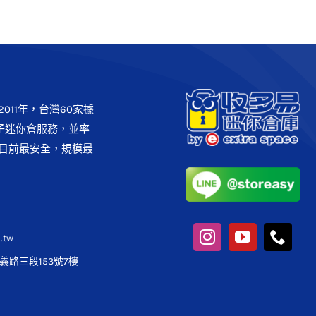
011年，台灣60家據
子迷你倉服務，並率
目前最安全，規模最
.tw
路三段153號7樓