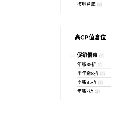
復興倉庫
(
2
)
高CP值倉位
促銷優惠
(
7
)
年繳69折
(
1
)
半年繳8折
(
2
)
季繳85折
(
2
)
年繳7折
(
2
)