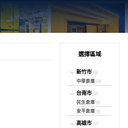
選擇區域
新竹市
(
3
)
中華倉庫
(
3
)
台南市
(
2
)
民生倉庫
(
1
)
安平倉庫
(
1
)
高雄市
(
2
)