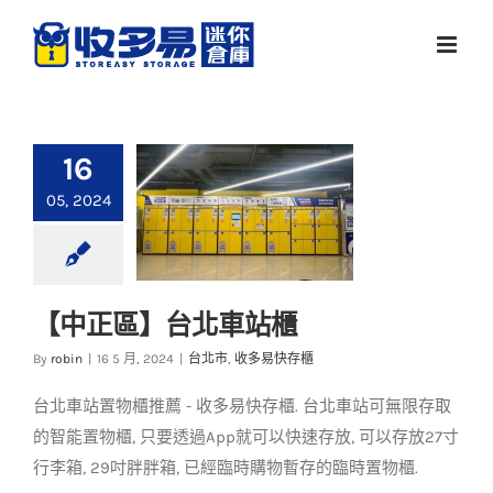
Skip
to
content
16
05, 2024
【中正區】台北車站櫃
【中正區】台北車站
By
robin
|
16 5 月, 2024
|
台北市
,
收多易快存櫃
櫃
台北車站置物櫃推薦 - 收多易快存櫃. 台北車站可無限存取
台北市
收多易快存櫃
的智能置物櫃, 只要透過App就可以快速存放, 可以存放27寸
行李箱, 29吋胖胖箱, 已經臨時購物暫存的臨時置物櫃.