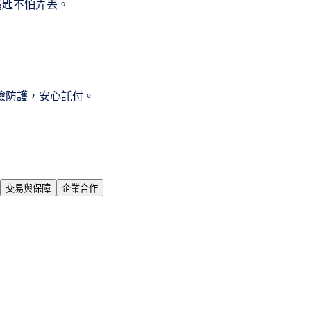
帶鑰匙不怕弄丟。
險防護，安心託付。
交易與保障
企業合作