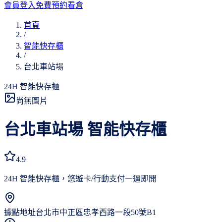
會員登入
免費預約看倉
首頁
/
智能快存櫃
/
台北車站場
24H 智能快存櫃
尚無圖片
台北車站場
智能快存櫃
4.9
24H 智能快存櫃，悠遊卡/行動支付一逼即開
據點地址
台北市中正區忠孝西路一段50號B1