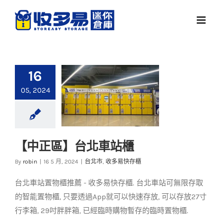
Skip
to
content
16
05, 2024
【中正區】台北車站櫃
【中正區】台北車站
By
robin
|
16 5 月, 2024
|
台北市
,
收多易快存櫃
櫃
台北車站置物櫃推薦 - 收多易快存櫃. 台北車站可無限存取
台北市
收多易快存櫃
的智能置物櫃, 只要透過App就可以快速存放, 可以存放27寸
行李箱, 29吋胖胖箱, 已經臨時購物暫存的臨時置物櫃.