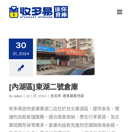
Skip
to
content
30
01, 2024
[內湖區]東湖二號倉庫
[內湖區]東湖二號倉庫
By
robin
|
30 1 月, 2024
|
台北市
,
收多易各分店
台北市
收多易各分店
收多易迷你倉庫東湖二店位於台北東湖區，提供安全、便
捷的自助倉儲服務，適合居家收納、學生行李寄放、及企
業短期存貨等需求。倉庫內設有先進的空調與除濕系統，