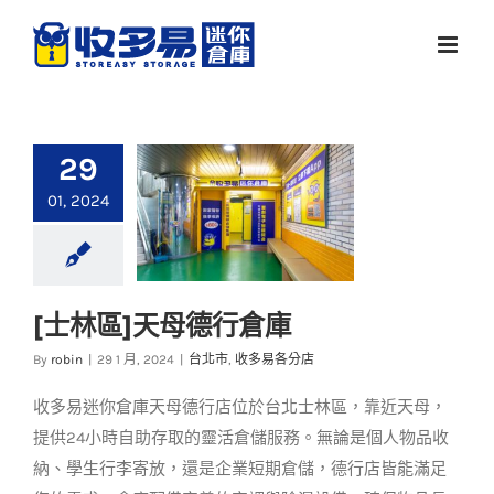
Skip
to
content
29
01, 2024
[士林區]天母德行倉庫
[士林區]天母德行倉庫
By
robin
|
29 1 月, 2024
|
台北市
,
收多易各分店
台北市
收多易各分店
收多易迷你倉庫天母德行店位於台北士林區，靠近天母，
提供24小時自助存取的靈活倉儲服務。無論是個人物品收
納、學生行李寄放，還是企業短期倉儲，德行店皆能滿足