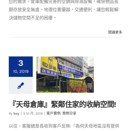
您的需求。倉庫配備完善的空調與除濕設備，確保物品長
期存放安全無虞。地理位置優越，交通便利，讓您輕鬆解
決儲物空間不足的困擾。
閱讀更多
3
10, 2019
『天母倉庫』緊鄰住家的收納空間!
『天母倉庫』緊鄰住
By
bay
|
3 10 月, 2019
|
客戶實例
,
案例分享
家的收納空間!
以往，客服總是長收到客戶反映:『為何天母地區沒有提供
客戶實例
案例分享