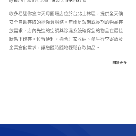
[士林區]天母圓環倉庫
By
robin
|
26 9 月, 2019
|
台北市
,
收多易各分店
台北市
收多易各分店
收多易迷你倉庫天母圓環店位於台北士林區，提供全天候
安全自助存取的迷你倉服務。無論是短期或長期的物品存
放需求，店內先進的空調與除濕系統確保您的物品在最佳
狀態下儲存。位置便利，適合居家收納、學生行李寄放及
企業倉儲需求，讓您隨時隨地輕鬆存取物品。
閱讀更多