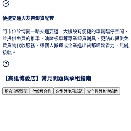
便捷交通與友善卸貨配套
門市位於博愛一路交通要道，大樓設有便捷的車輛臨停空間，
並提供免費的推車、油壓板車等專業卸貨輔具，更貼心提供免
費貨物代收服務，讓個人搬運或企業進出貨都輕鬆省力、無縫
接軌。
【
高雄博愛店
】常見問題與承租指南
租倉流程疑問
付款與合約
倉型與使用規範
安全性與其他協助
Q
甚麼樣的族群會選擇使用你們的倉庫？
Q
我可以幫家人／朋友代租嗎？