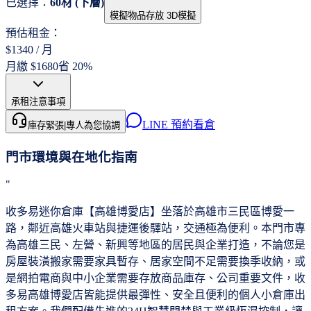
已選擇：
60材
(
下層
)
模擬物品存放 3D模擬
預估租金：
$
1340
/ 月
月繳
$
1680
省
20
%
承租注意事項
LINE 預約看倉
庫存緊張
|
專人為您協調
門市環境與在地化指南
"
收多易迷你倉庫【高雄博愛店】坐落於高雄市三民區博愛一
路，鄰近高雄火車站與捷運後驛站，交通極為便利。本門市專
為高雄三民、左營、新興等地區的居民與企業打造，不論您是
房屋裝潢搬家需要家具暫存、居家空間不足需要換季收納，或
是網拍電商與中小企業需要存放商品庫存、公司重要文件，收
多易高雄博愛店皆能提供最彈性、安全且便利的個人小倉庫出