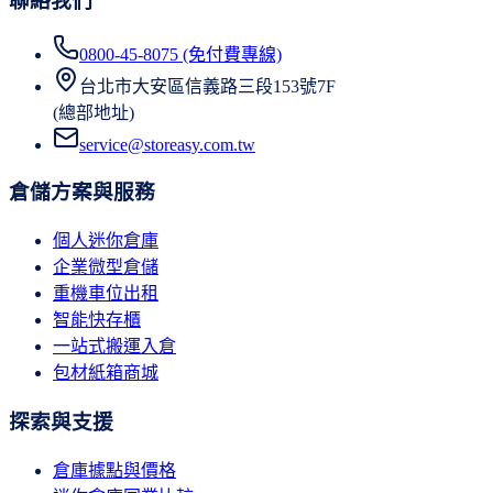
聯絡我們
0800-45-8075 (免付費專線)
台北市大安區信義路三段153號7F
(總部地址)
service@storeasy.com.tw
倉儲方案與服務
個人迷你倉庫
企業微型倉儲
重機車位出租
智能快存櫃
一站式搬運入倉
包材紙箱商城
探索與支援
倉庫據點與價格