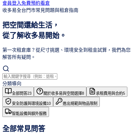
會員登入
免費預約看倉
收多易全台門市常見問題與租倉指南
把空間還給生活，
從了解
收多易
開始。
第一次租倉庫？從尺寸挑選、環境安全到租金試算，我們為您
解答所有疑問。
分類導向
全部問答
23
關於收多易與空間選擇
8
承租費用與合約
5
安全防護與環境設備
10
進出規範與物品限制
智能設備與額外服務
全部常見問答