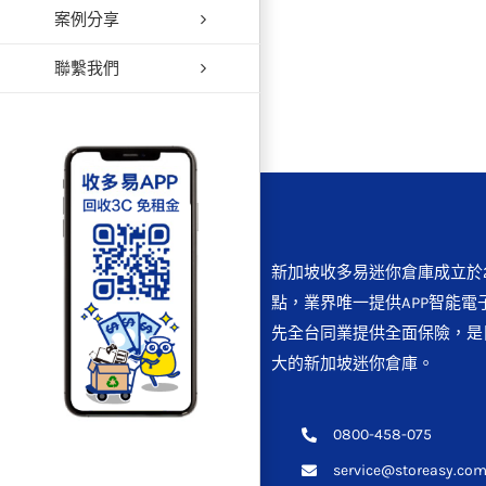
案例分享
【新年
聯繫我們
新加坡收多易迷你倉庫成立於2
點，業界唯一提供APP智能電
先全台同業提供全面保險，是
大的新加坡迷你倉庫。
0800-458-075
service@storeasy.com