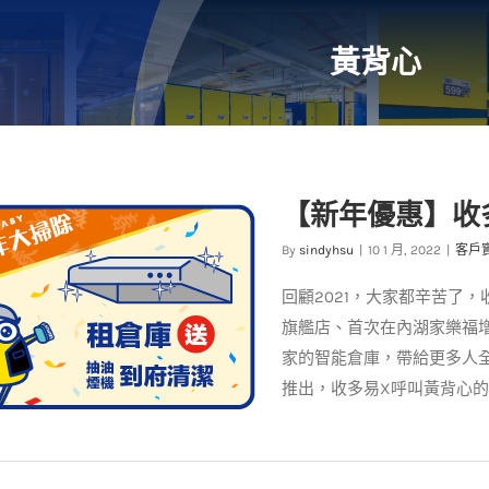
黃背心
【新年優惠】收
By
sindyhsu
|
10 1 月, 2022
|
客戶
回顧2021，大家都辛苦了
旗艦店、首次在內湖家樂福
家的智能倉庫，帶給更多人
推出，收多易X呼叫黃背心的服務，