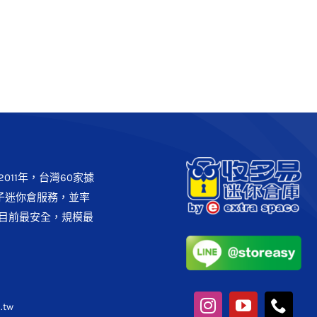
優惠】收多易x黃背心 過年大
掃除好輕鬆
客戶實例
最新消息
011年，台灣60家據
子迷你倉服務，並率
目前最安全，規模最
.tw