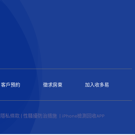
客戶預約
徵求房東
加入收多易
|
隱私條款
|
性騷擾防治措施
|
iPhone檢測回收APP