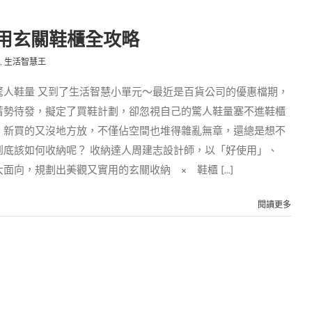
用玄關鞋櫃全攻略
,
生活智慧王
驚人鞋量 又到了生活智慧小單元～最近是百貨公司的優惠檔期，
蓄勢待發，擬定了買鞋計劃，卻忽視自己的驚人鞋量塞不進鞋櫃
，新買的又沒地方放，不僅佔空間也堆得雜亂無章，還總是想不
到底該如何收納呢？ 收納達人周建志設計師，以「好使用」、
向，規劃出美觀又實用的玄關收納 × 鞋櫃 [...]
閱讀更多