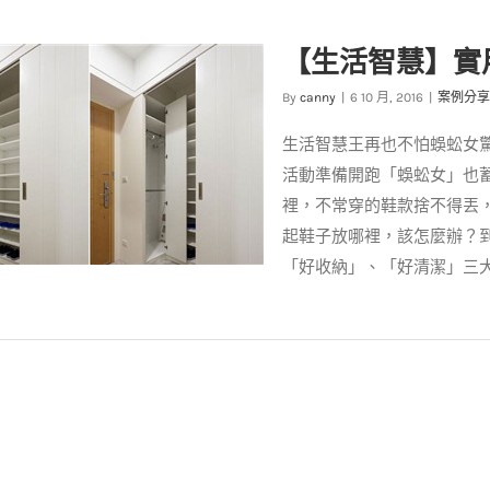
子收納】打造整齊又美觀的鞋櫃
【生活智慧】實
收納寶典
案例分享
By
canny
|
6 10 月, 2016
|
案例分享
生活智慧王再也不怕蜈蚣女
活動準備開跑「蜈蚣女」也
裡，不常穿的鞋款捨不得丟
起鞋子放哪裡，該怎麼辦？
「好收納」、「好清潔」三大面
活智慧】實用玄關鞋櫃全攻略
案例分享
生活智慧王