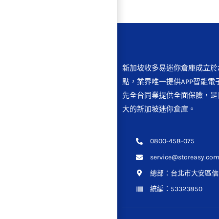
新加坡收多易迷你倉庫成立於2
點，業界唯一提供APP智能電
先全台同業提供全面保險，是
大的新加坡迷你倉庫。
0800-458-075
service@storeasy.com
總部：
台北市大安區信義
統編：53323850