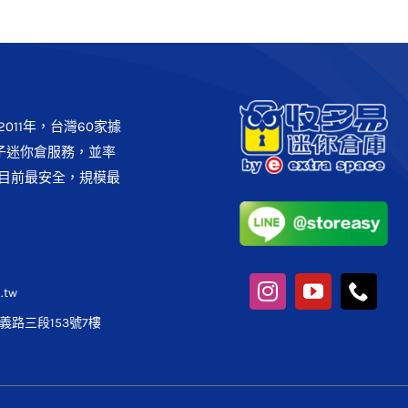
011年，台灣60家據
子迷你倉服務，並率
目前最安全，規模最
.tw
路三段153號7樓