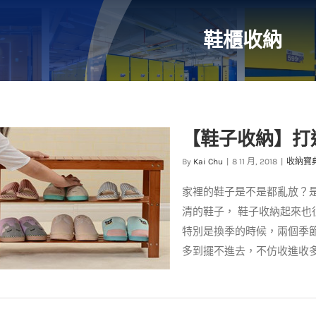
鞋櫃收納
【鞋子收納】打
By
Kai Chu
|
8 11 月, 2018
|
收納寶
家裡的鞋子是不是都亂放？
清的鞋子， 鞋子收納起來
特別是換季的時候，兩個季
多到擺不進去，不仿收進收