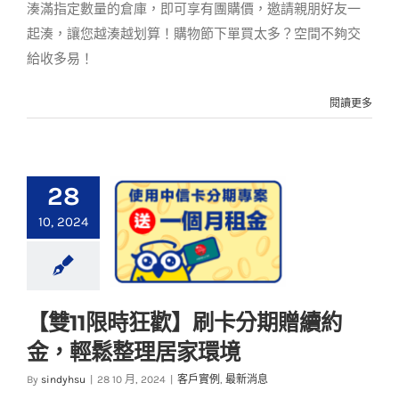
湊滿指定數量的倉庫，即可享有團購價，邀請親朋好友一
起湊，讓您越湊越划算！購物節下單買太多？空間不夠交
給收多易！
閱讀更多
28
10, 2024
【雙11限時狂歡】刷卡分期贈續約
【雙11限時狂歡】刷卡
金，輕鬆整理居家環境
分期贈續約金，輕鬆
整理居家環境
By
sindyhsu
|
28 10 月, 2024
|
客戶實例
,
最新消息