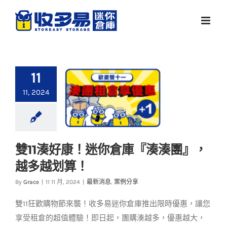
Skip
to
content
11
11, 2024
雙11湊好康！迷你倉庫『湊湊團』，
雙11湊好康！迷你倉庫
越多越划算！
『湊湊團』，越多越
划算！
By
Grace
|
11 11 月, 2024
|
最新消息
,
案例分享
最新消息
案例分享
雙11狂歡購物節來襲！收多易迷你倉庫推出限時優惠，讓您
享受租倉的超值體驗！即日起，團購湊越多，優惠越大，