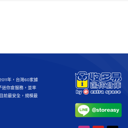
慶】歡慶年度盛典 額外9折限
時下殺
客戶實例
最新消息
011年，台灣60家據
子迷你倉服務，並率
目前最安全，規模最