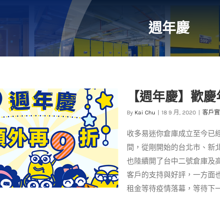
週年慶
【週年慶】歡慶
By
Kai Chu
|
18 9 月, 2020
|
客戶實
收多易迷你倉庫成立至今已經
間，從剛開始的台北市、新
也陸續開了台中二號倉庫及
客戶的支持與好評，一方面
租金等待疫情落幕，等待下