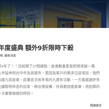
年度盛典 額外9折限時下殺
例
,
最新消息
9年了！！目前開了27間據點，倉庫數量更是即將突破一萬
北市延伸到台中市及高雄市，更因為客戶的需求日益增加，我們
高雄九如倉庫。趁著這次收多易的九週年活動，一方面感謝許多
也讓暫時休息的店家，將店裡設備、存貨都放進倉庫，用划算的
一次重整旗鼓的時刻。
閱讀更多