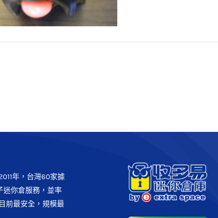
庫拍賣:超可愛狗狗存錢筒,一元
起標做愛心
其他
迷你倉庫拍賣園區
011年，台灣60家據
子迷你倉服務，並率
目前最安全，規模最