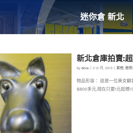
迷你倉 新北
新北倉庫拍賣:
By
dora
|
3 12 月, 2013
|
其他
,
迷你
物品形容： 這是一位美女顧
$800多元,現在只要1元起標