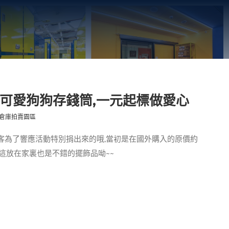
超可愛狗狗存錢筒,一元起標做愛心
倉庫拍賣園區
客為了響應活動特別捐出來的哦,當初是在國外購入的原價約
!!這放在家裏也是不錯的擺飾品呦~~