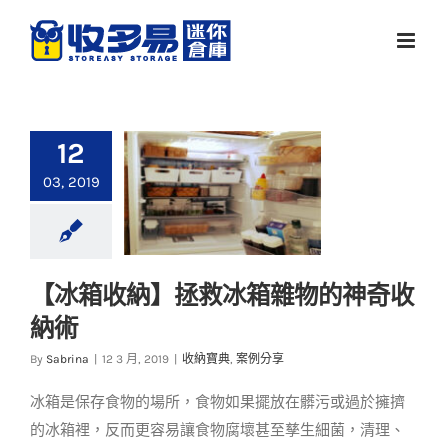
Skip
to
content
12
03, 2019
【冰箱收納】拯救冰箱雜物的神奇收
【冰箱收納】拯救冰
納術
箱雜物的神奇收納術
By
Sabrina
|
12 3 月, 2019
|
收納寶典
,
案例分享
收納寶典
案例分享
冰箱是保存食物的場所，食物如果擺放在髒污或過於擁擠
的冰箱裡，反而更容易讓食物腐壞甚至孳生細菌，清理、