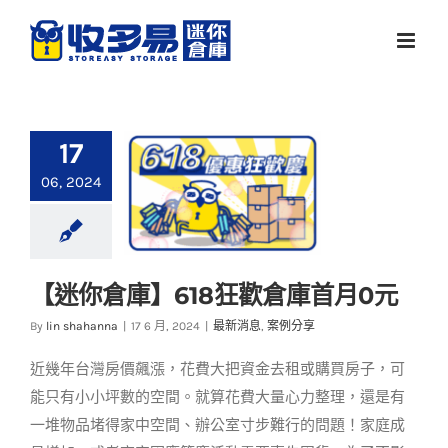
Skip
to
content
17
06, 2024
【迷你倉庫】618狂歡倉庫首月0元
【迷你倉庫】618狂歡
By
lin shahanna
|
17 6 月, 2024
|
最新消息
,
案例分享
倉庫首月0元
近幾年台灣房價飆漲，花費大把資金去租或購買房子，可
最新消息
案例分享
能只有小小坪數的空間。就算花費大量心力整理，還是有
一堆物品堵得家中空間、辦公室寸步難行的問題！家庭成