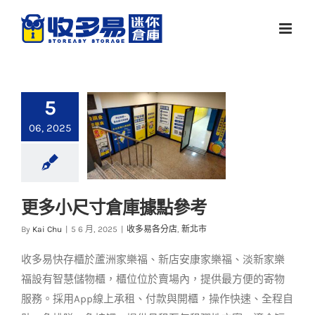
Skip
to
content
5
06, 2025
更多小尺寸倉庫據點參考
更多小尺寸倉庫據點
By
Kai Chu
|
5 6 月, 2025
|
收多易各分店
,
新北市
參考
收多易快存櫃於蘆洲家樂福、新店安康家樂福、淡新家樂
收多易各分店
新北市
福設有智慧儲物櫃，櫃位位於賣場內，提供最方便的寄物
服務。採用App線上承租、付款與開櫃，操作快速、全程自