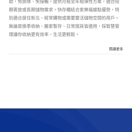
助，免排隊、免接觸。提供月租至年租彈性方案，適合短
期寄放或長期儲物需求。快存櫃結合家樂福據點優勢，特
別適合居住新北、經常購物或需要靈活儲物空間的用戶。
無論是換季收納、搬家暫存、日常囤貨皆適用，採智慧管
理讓你收納更有效率、生活更輕鬆。
閱讀更多