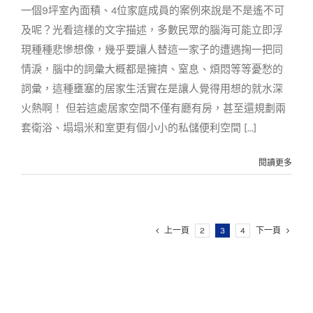
一個9坪室內面積、4位家庭成員的案例來說是不是遙不可
及呢？光看這樣的文字描述，多數民眾的腦海可能立即浮
現種種悲慘想像，幾乎要讓人替這一家子的遭遇掬一把同
情淚，腦中的詞彙大概都是擁擠、窒息、煩悶等等憂愁的
詞彙，這種壅塞的居家生活實在是讓人覺得用想的就水深
火熱啊！ 但若這處居家空間不僅有廳有房，甚至還規劃兩
套衛浴、塌塌米和室更有個小小的私儲便利空間 [...]
閱讀更多
上一頁
2
3
4
下一頁