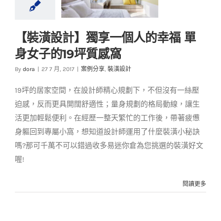
【裝潢設計】獨享一個人的幸福 單
【裝潢設計】獨享一
身女子的19坪質感窩
個人的幸福 單身女子
的19坪質感窩
By
dora
|
27 7 月, 2017
|
案例分享
,
裝潢設計
案例分享
裝潢設計
19坪的居家空間，在設計師精心規劃下，不但沒有一絲壓
迫感，反而更具開闊舒適性；量身規劃的格局動線，讓生
活更加輕鬆便利。在經歷一整天繁忙的工作後，帶著疲憊
身軀回到專屬小窩，想知道設計師運用了什麼裝潢小秘訣
嗎?那可千萬不可以錯過收多易迷你倉為您挑選的裝潢好文
喔!
閱讀更多