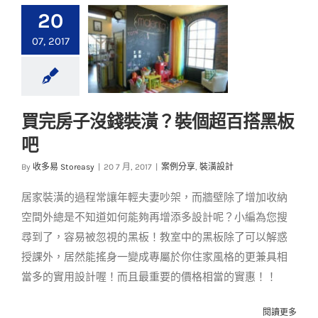
20
07, 2017
買完房子沒錢裝潢？裝個超百搭黑板
買完房子沒錢裝潢？
吧
裝個超百搭黑板吧
By
收多易 Storeasy
|
20 7 月, 2017
|
案例分享
,
裝潢設計
案例分享
裝潢設計
居家裝潢的過程常讓年輕夫妻吵架，而牆壁除了增加收納
空間外總是不知道如何能夠再增添多設計呢？小編為您搜
尋到了，容易被忽視的黑板！教室中的黑板除了可以解惑
授課外，居然能搖身一變成專屬於你住家風格的更兼具相
當多的實用設計喔！而且最重要的價格相當的實惠！！
閱讀更多