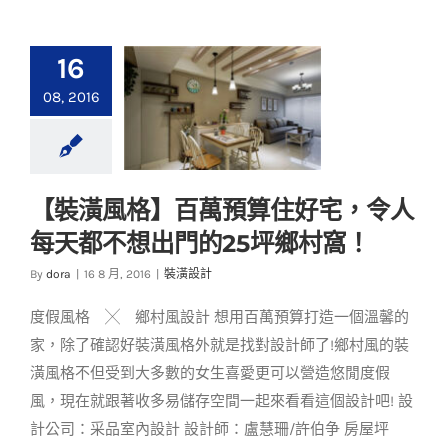
16
08, 2016
【裝潢風格】百萬預
【裝潢風格】百萬預算住好宅，令人
算住好宅，令人每天
每天都不想出門的25坪鄉村窩！
都不想出門的25坪鄉
By
dora
|
16 8 月, 2016
|
裝潢設計
村窩！
裝潢設計
度假風格 ╳ 鄉村風設計 想用百萬預算打造一個溫馨的
家，除了確認好裝潢風格外就是找對設計師了!鄉村風的裝
潢風格不但受到大多數的女生喜愛更可以營造悠閒度假
風，現在就跟著收多易儲存空間一起來看看這個設計吧! 設
計公司：采品室內設計 設計師：盧慧珊/許伯争 房屋坪