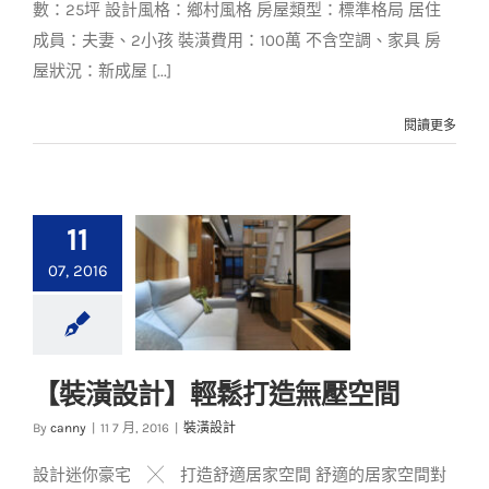
數：25坪 設計風格：鄉村風格 房屋類型：標準格局 居住
成員：夫妻、2小孩 裝潢費用：100萬 不含空調、家具 房
屋狀況：新成屋 [...]
閱讀更多
11
07, 2016
【裝潢設計】輕鬆打造無壓空間
【裝潢設計】輕鬆打
By
canny
|
11 7 月, 2016
|
裝潢設計
造無壓空間
設計迷你豪宅 ╳ 打造舒適居家空間 舒適的居家空間對
裝潢設計