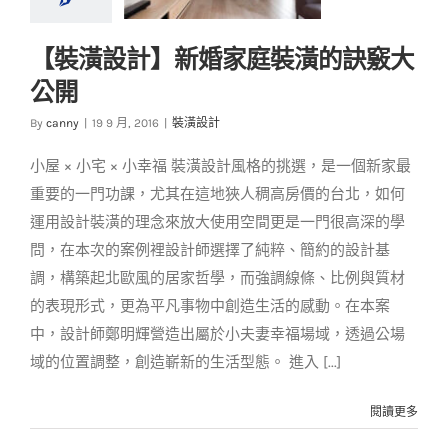
【裝潢設計】新婚家庭裝潢的訣竅大
【裝潢設計】新婚家
公開
庭裝潢的訣竅大公開
By
canny
|
19 9 月, 2016
|
裝潢設計
裝潢設計
小屋 × 小宅 × 小幸福 裝潢設計風格的挑選，是一個新家最
重要的一門功課，尤其在這地狹人稠高房價的台北，如何
運用設計裝潢的理念來放大使用空間更是一門很高深的學
問，在本次的案例裡設計師選擇了純粹、簡約的設計基
調，構築起北歐風的居家哲學，而強調線條、比例與質材
的表現形式，更為平凡事物中創造生活的感動。在本案
中，設計師鄭明輝營造出屬於小夫妻幸福場域，透過公場
域的位置調整，創造嶄新的生活型態。 進入 [...]
閱讀更多