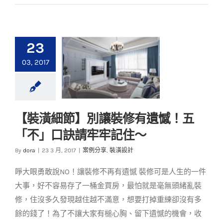
23
03, 2017
【裝潢細節】別讓裝修有遺憾️！五
【裝潢細節】別讓裝
「不」口訣請牢牢記住〜
修有遺憾️！五「不」
口訣請牢牢記住〜
By
dora
|
23 3 月, 2017
|
案例分享
,
裝潢設計
案例分享
裝潢設計
睜大眼勇敢說NO！讓裝修不再有遺憾 裝修可是人生的一件
大事，好不容易存了一桶金買房，最怕就是毫無頭緒亂裝
修，住沒多久發現越住越不滿意，想要打掉重練卻沒有多
餘的錢了！為了不讓大家有槌心胸、留下遺憾的機會，收