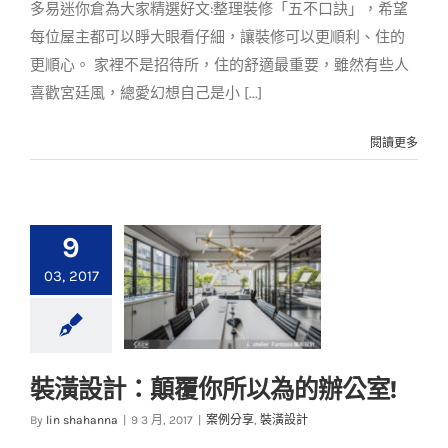
多易迷你倉為大家精選好文:整理裝修「五不口訣」，希望
每位屋主都可以睜大眼看仔細，讓裝修可以更順利、住的
更順心。 家裡不是招待所，住的舒適最重要，雖然有些人
喜歡宮廷風，總愛幻想自己是小 [...]
閱讀更多
9
03, 2017
裝潢設計：顛覆你所以為的辦公室!
裝潢設計：顛覆你所
By
lin shahanna
|
9 3 月, 2017
|
案例分享
,
裝潢設計
以為的辦公室!