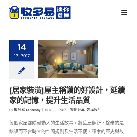
Skip
to
content
14
12, 2017
[居家裝潢]屋主稱讚的好設計，延續
[居家裝潢]屋主稱讚的
家的記憶，提升生活品質
好設計，延續家的記
憶，提升生活品質
By
收多易 Storeasy
|
14 12 月, 2017
|
案例分享
,
裝潢設計
案例分享
裝潢設計
每個家屋都隱藏動人的生活故事，將舊屋翻新，捨棄的是
錯誤而不合時宜的空間規劃及生活不便，讓家的歷史與故