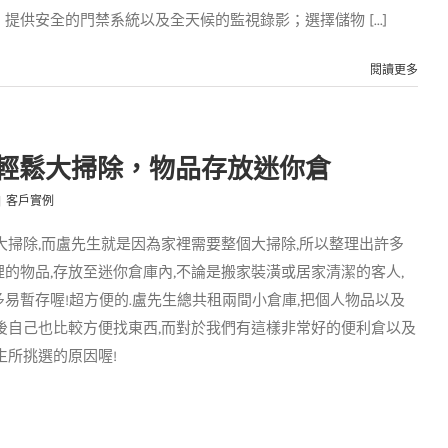
供安全的門禁系統以及全天候的監視錄影；選擇儲物 [...]
閱讀更多
前輕鬆大掃除，物品存放迷你倉
|
客戶實例
大掃除,而盧先生就是因為家裡需要整個大掃除,所以整理出許多
的物品,存放至迷你倉庫內,不論是搬家裝潢或居家清潔的客人,
易暫存喔!超方便的.盧先生總共租兩間小倉庫,把個人物品以及
後自己也比較方便找東西,而對於我們有這樣非常好的便利倉以及
生所挑選的原因喔!