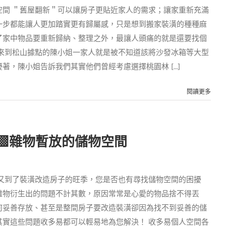
空間 ＂舊屋翻新＂可以讓房子更貼近家人的需求；讓家重新充滿
一步都能讓人更加踏實更有歸屬感，只是想到搬家裝潢的種種麻
了家中物品要重新歸納、整理之外，最讓人頭痛的就是還要找個
次來到松山據點的陳小姐一家人就是被不知道該將沙發冰箱等大型
，陳小姐告訴我們其實他們曾經考慮選擇桃園林 [...]
閱讀更多
▩雜物暫放的儲物空間
近又到了裝潢改造房子的旺季，您是否也有尋找儲物空間的困擾
雜物衍生出的問題不計其數，原因常常是心愛的物品捨不得丟
何妥善存放、甚至是整間房子要改造裝潢卻因為找不到妥善的儲
其實這些問題收多易都可以輕易地為您解決！ 收多易個人空間各