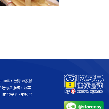
潢 – 年前輕鬆大掃除，物品存
放迷你倉
客戶實例
011年，台灣60家據
子迷你倉服務，並率
目前最安全，規模最