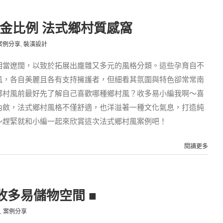
黃金比例 法式鄉村質感窩
案例分享
,
裝潢設計
相當遼闊，以致於拓展出龐雜又多元的風格分類。這些孕育自不
風，各自美麗且各有支持擁護者，但細看其氛圍與特色卻常常南
鄉村風前最好先了解自己喜歡哪種鄉村風？收多易小編我啊～喜
內斂，法式鄉村風格不僅舒適，也洋溢著一種文化氣息，打造純
～趕緊就和小編一起來欣賞這次法式鄉村風案例吧！
閱讀更多
收多易儲物空間 ■
,
案例分享