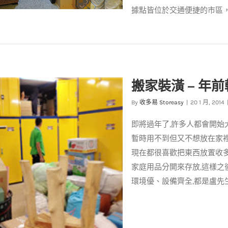
據點皆位於交通便捷的市區，提
居升級必備▩雜物暫放的儲物空
間
搬家裝潢 – 年
客戶實例
By
收多易 Storeasy
|
20 1 月, 2014
即將過年了,許多人都會開始
暫時用不到但又不想放在家裡
現在都很喜歡把東西放置收多
家庭用品分開來存放,這樣之
環境優、設備齊全,都是盧先