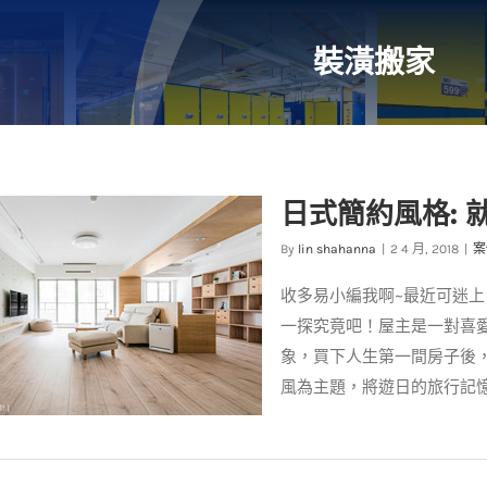
裝潢搬家
日式簡約風格: 
By
lin shahanna
|
2 4 月, 2018
|
案
收多易小編我啊~最近可迷
一探究竟吧！屋主是一對喜
象，買下人生第一間房子後
風為主題，將遊日的旅行記