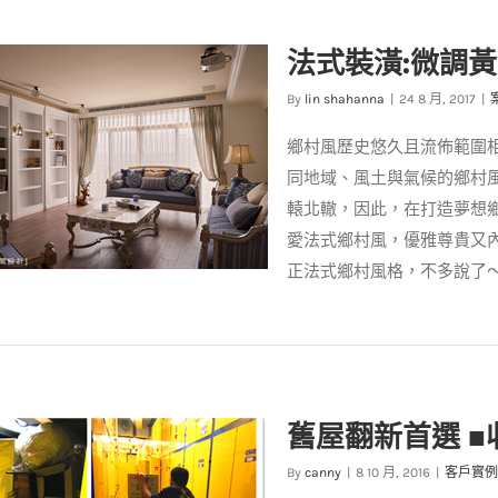
約風格: 就愛無印良品風 把旅
法式裝潢:微調
行記憶帶回家
案例分享
裝潢設計
By
lin shahanna
|
24 8 月, 2017
|
鄉村風歷史悠久且流佈範圍
同地域、風土與氣候的鄉村
轅北轍，因此，在打造夢想
愛法式鄉村風，優雅尊貴又
正法式鄉村風格，不多說了
潢:微調黃金比例 法式鄉村質感
窩
舊屋翻新首選 ■
案例分享
裝潢設計
By
canny
|
8 10 月, 2016
|
客戶實例