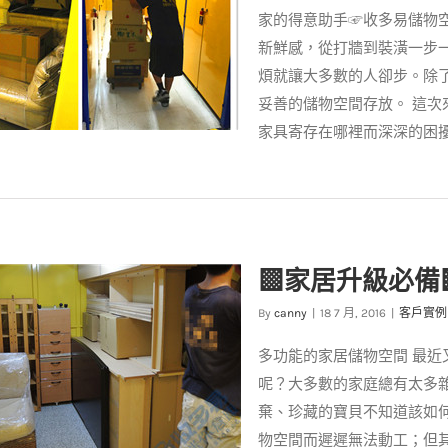
家的得意助手☞收多易儲物
新鮮感，從打牆到裝潢一步
煩就讓大多數的人卻步。除
妥善的儲物空間存放。 這
家具寄存在哪裡而深深的困擾著
翻新首選 ■收多易儲物空間 ■
客戶實例
案例分享
▩家居升級必備
By
canny
|
18 7 月, 2016
|
客戶實例
多功能的家居儲物空間 最
呢？大多數的家庭總有太多
棄、珍藏的寶貝不知道該如
物空間而遲遲無法動工；但