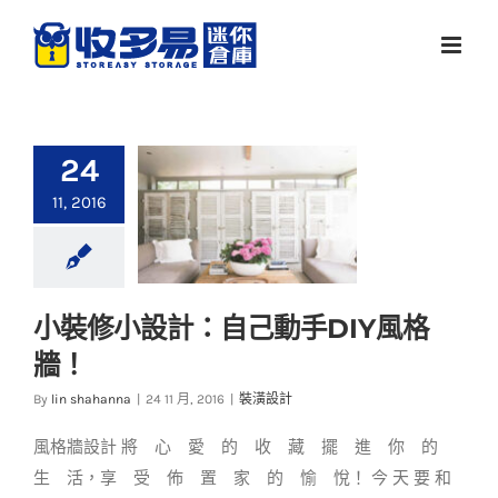
Skip
to
content
24
11, 2016
小裝修小設計：自己動手DIY風格
小裝修小設計：自己
牆！
動手DIY風格牆！
By
lin shahanna
|
24 11 月, 2016
|
裝潢設計
裝潢設計
風格牆設計 將 心 愛 的 收 藏 擺 進 你 的
生 活，享 受 佈 置 家 的 愉 悅！ 今 天 要 和