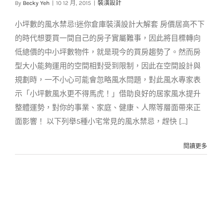
By
Becky Yeh
|
10 12 月, 2015
|
裝潢設計
裝潢設計
小坪數的風水禁忌!迷你倉庫裝潢設計大解套 房價居高不下
的時代想要買一間自己的房子實屬難事，因此將目標轉向
低總價的中小坪數物件，就是現今的買房趨勢了。然而房
型大小能夠運用的空間相對受到限制，因此在空間設計與
規劃時，一不小心可能會忽略風水問題，對此風水專家表
示「小坪數風水更不得馬虎！」借助良好的居家風水提升
整體運勢，對你的事業、家庭、健康、人際等層面帶來正
面影響！ 以下列舉5種小宅常見的風水禁忌，趕快 [...]
閱讀更多