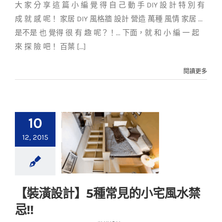
大 家 分 享 這 篇 小 編 覺 得 自 己 動 手 DIY 設 計 特 別 有
成 就 感 呢！ 家居 DIY 風格牆 設計 營造 萬種 風情 家居 ...
是不是 也 覺得 很 有 趣 呢？！... 下面，就 和 小 編 一 起
來 探 險 吧！ 百葉 [...]
閱讀更多
10
12, 2015
【裝潢設計】5種常見的小宅風水禁
【裝潢設計】5種常見
忌!!
的小宅風水禁忌!!