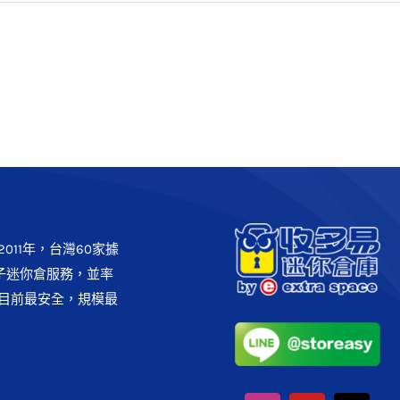
李倉庫］周末假期讓我們優雅的
出走吧：）
收納寶典
011年，台灣60家據
子迷你倉服務，並率
目前最安全，規模最