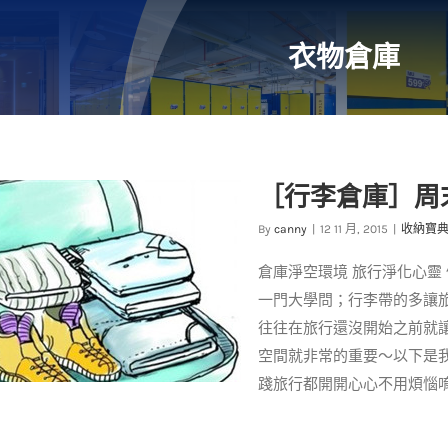
衣物倉庫
［行李倉庫］周
By
canny
|
12 11 月, 2015
|
收納寶
倉庫淨空環境 旅行淨化心靈
一門大學問；行李帶的多讓
往往在旅行還沒開始之前就
空間就非常的重要～以下是
踐旅行都開開心心不用煩惱唷！ 