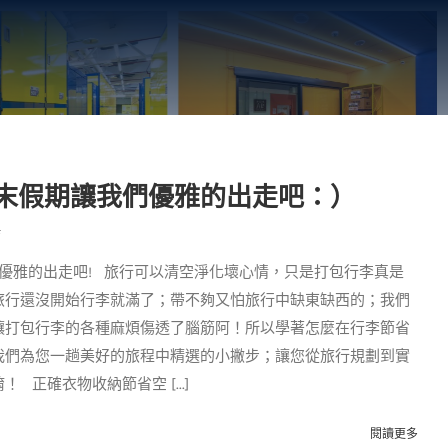
末假期讓我們優雅的出走吧：）
典
 優雅的出走吧! 旅行可以清空淨化壞心情，只是打包行李真是
旅行還沒開始行李就滿了；帶不夠又怕旅行中缺東缺西的；我們
讓打包行李的各種麻煩傷透了腦筋阿！所以學著怎麼在行李節省
我們為您一趟美好的旅程中精選的小撇步；讓您從旅行規劃到實
正確衣物收納節省空 [...]
閱讀更多