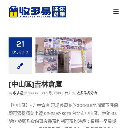
Skip
to
content
21
05, 2019
[中山區]吉林倉庫
[中山區]吉林倉庫
By
收多易 Storeasy
|
21 5 月, 2019
|
台北市
,
收多易各分店
台北市
收多易各分店
【中山區】- 吉林倉庫 現場參觀並於GOOGLE地圖留下評價
即可獲得精美小禮 02-2597-8075 台北市中山區吉林路413
號1F 參觀及倉儲事宜採預約制可預約時段：星期一至星期