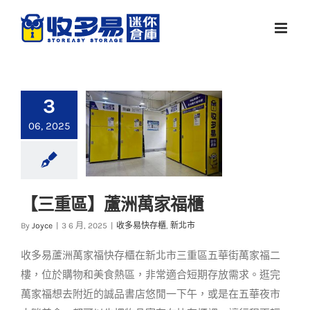
Skip
to
content
3
06, 2025
【三重區】蘆洲萬家福櫃
【三重區】蘆洲萬家
By
Joyce
|
3 6 月, 2025
|
收多易快存櫃
,
新北市
福櫃
收多易蘆洲萬家福快存櫃在新北市三重區五華街萬家福二
收多易快存櫃
新北市
樓，位於購物和美食熱區，非常適合短期存放需求。逛完
萬家福想去附近的誠品書店悠閒一下午，或是在五華夜市