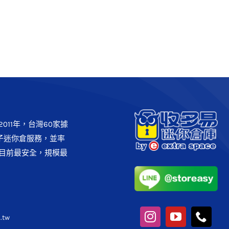
洲快存櫃】登場｜購物與收納一
次搞定
收多易快存櫃
最新消息
011年，台灣60家據
子迷你倉服務，並率
目前最安全，規模最
.tw