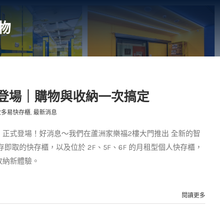
物
登場｜購物與收納一次搞定
收多易快存櫃
,
最新消息
正式登場！好消息～我們在蘆洲家樂福2樓大門推出 全新的智
即取的快存櫃，以及位於 2F、5F、6F 的月租型個人快存櫃，
收納新體驗。
閱讀更多