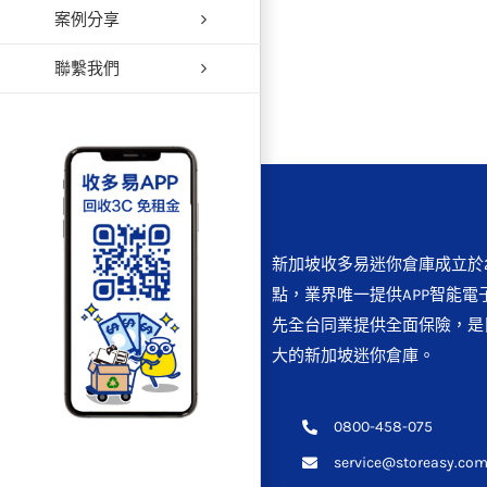
案例分享
【蘆
聯繫我們
新加坡收多易迷你倉庫成立於2
點，業界唯一提供APP智能電
先全台同業提供全面保險，是
大的新加坡迷你倉庫。
0800-458-075
service@storeasy.com