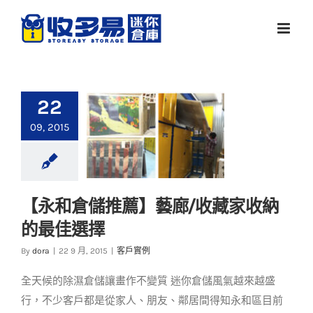
Skip
to
content
22
09, 2015
【永和倉儲推薦】藝廊/收藏家收納
【永和倉儲推薦】藝
的最佳選擇
廊/收藏家收納的最佳
選擇
By
dora
|
22 9 月, 2015
|
客戶實例
客戶實例
全天候的除濕倉儲讓畫作不變質 迷你倉儲風氣越來越盛
行，不少客戶都是從家人、朋友、鄰居間得知永和區目前