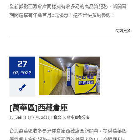
全新據點西藏倉庫同樣擁有收多易的高品質服務，新開幕
期間還享有年繳首月0元優惠！還不趕快預約參觀！
閱讀更多
27
07, 2022
[萬華區]西藏倉庫
[萬華區]西藏倉庫
By
robin
|
27 7 月, 2022
|
台北市
,
收多易各分店
台北市
收多易各分店
台北萬華區收多易迷你倉庫西藏店全新開幕，提供萬華區
優質個人倉儲服務。鄰近西藏路與萬大路口，交通便利。