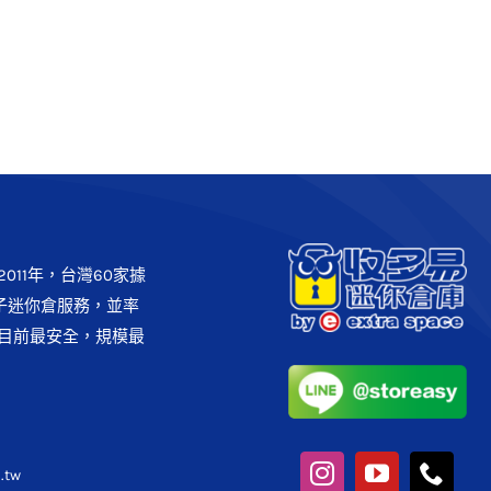
[文山區]文山興隆倉庫
台北市
收多易各分店
011年，台灣60家據
子迷你倉服務，並率
目前最安全，規模最
.tw