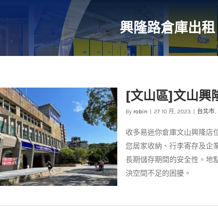
興隆路倉庫出租
[文山區]文山興
By
robin
|
27 10 月, 2023
|
台北市
,
收多易迷你倉庫文山興隆店
您居家收納、行李寄存及企
長期儲存期間的安全性。地
決空間不足的困擾。