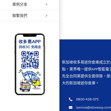
案例分享
聯繫我們
新加坡收多易迷你倉庫成立於2
點，業界唯一提供APP智能電
先全台同業提供全面保險，是
大的新加坡迷你倉庫。
0800-458-075
service@storeasy.com