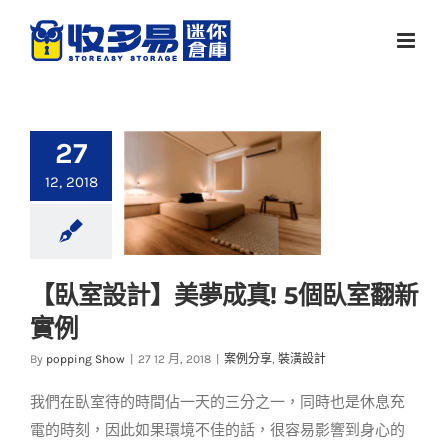
Skip
to
content
27
12, 2018
【臥室設計】美夢成真! 5個臥室翻新
【臥室設計】美夢成
實例
真! 5個臥室翻新實例
By
popping Show
|
27 12 月, 2018
|
案例分享
,
裝潢設計
案例分享
裝潢設計
我們在臥室待的時間佔一天的三分之一，同時也是休息充
電的時刻，因此如果環境不佳的話，很容易影響到身心的