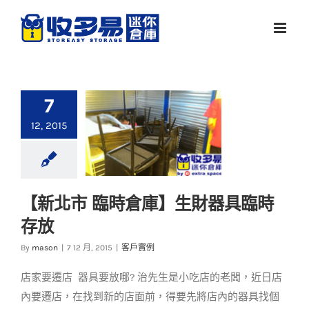
Skip
to
content
7
12, 2015
【新北市 臨時倉庫】生財器具臨時
【新北市 臨時倉庫】
存放
生財器具臨時存放
By
mason
|
7 12 月, 2015
|
客戶實例
客戶實例
店家要遷店 器具要放哪? 治先生是小吃店的老闆，近日店
內要遷店，在找到新的店面前，得要先將店內的器具找個