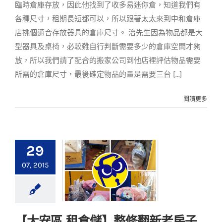
臨時倉庫存放，因此他找到了收多易迷你倉，知道我們有
各種尺寸，租期長短都可以，所以跟著太太來到中和倉庫
店挑個適合存放器具的倉庫尺寸。 治先生因為物品都是大
型器具及桌椅，必較難自行判斷需要多少的倉庫空間才夠
放，所以我們請了配合的搬家公司到他店裡評估物品需要
所需的倉庫尺寸，最後確定物品的量是需要三台 [...]
閱讀更多
29
07, 2015
【大安區 租倉儲】整
【大安區 租倉儲】整修翻新老房子