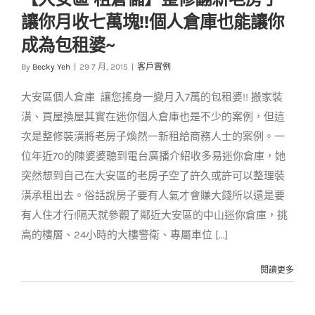
修翻新老房子讓你月
讓你月收七萬塊!!個人倉庫也能讓你
收七萬塊!!個人倉庫也
成為包租婆~
能讓你成為包租婆~
By
Becky Yeh
|
29 7 月, 2015
|
客戶實例
客戶實例
大安區個人倉庫 讓您搖身一變月入7萬的包租婆!! 搬家裝
潢、買屋換屋其實在迷你個人倉庫也是不少的案例，但這
次是整修裝潢將老房子煥然一新租給商務人士的案例。一
位年近70的陳婆婆聽到電台廣播介紹收多易迷你倉庫，她
突然想到自己在大安區的老房子空了許久或許可以整理裝
潢承租出去。俗話說房子要有人氣才會賺大錢所以還是要
有人住才行!隔天就參觀了鄰近大安區的中山迷你倉庫，挑
高的樓層、24小時的大樓警衛、專屬車位 [...]
閱讀更多