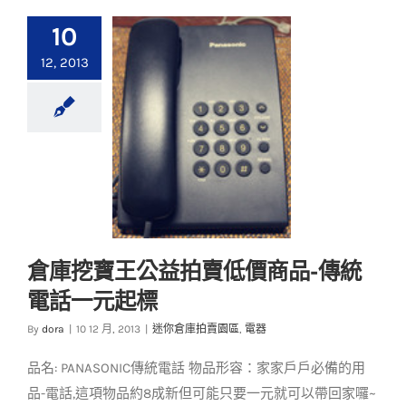
10
12, 2013
倉庫挖寶王公益拍賣低價商品-傳統
電話一元起標
By
dora
|
10 12 月, 2013
|
迷你倉庫拍賣園區
,
電器
倉庫挖寶王公益拍賣
低價商品-傳統電話一
品名: PANASONIC傳統電話 物品形容：家家戶戶必備的用
元起標
品-電話,這項物品約8成新但可能只要一元就可以帶回家囉~