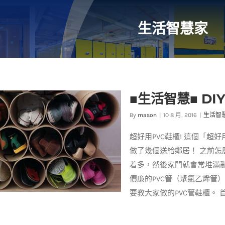
生活智慧家
■生活智慧■ DI
By
mason
|
10 8 月, 2016
|
生活智
超好用PVC鞋櫃! 這個「
做了幾個送給鄰居！ 之前怎
着多，然後家門就會常堆滿
價廉的PVC管（聚氯乙烯管
要教大家做的PVC管鞋櫃。 首先