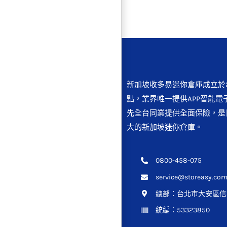
新加坡收多易迷你倉庫成立於2
點，業界唯一提供APP智能電
先全台同業提供全面保險，是
大的新加坡迷你倉庫。
0800-458-075
service@storeasy.com
總部：
台北市大安區信義
統編：53323850