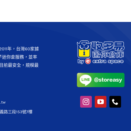
011年，台灣60家據
子迷你倉服務，並率
目前最安全，規模最
.tw
路三段153號7樓