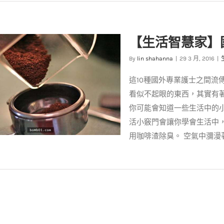
生活智慧■ DIY PVC鞋櫃
生活智慧王
【生活智慧家】
By
lin shahanna
|
29 3 月, 2016
|
這10種國外專業護士之間流
看似不起眼的東西，其實有
你可能會知道一些生活中的
活小竅門會讓你學會生活中，
用咖啡渣除臭。 空氣中瀰漫著強
活智慧家】國外專業護士流傳著
的生活智慧10招
生活智慧王