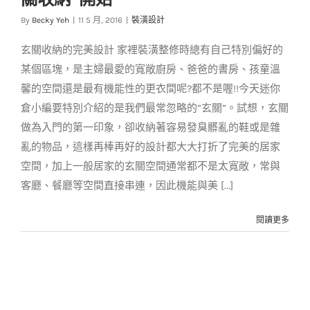
納”開始
By
Becky Yeh
|
11 5 月, 2016
|
裝潢設計
裝潢設計
玄關收納的完美設計 家裡裝潢整修時總有自己特別偏好的
某個區塊，是主婦最愛的寬敞廚房、爸爸的書房、孩童溫
馨的空間還是最有機能性的更衣間呢?都不是喔!!今天迷你
倉小編要特別介紹的是我們最常忽略的”玄關”。試想，玄關
做為入門的第一印象，卻收納著容易發臭髒亂的鞋或是雜
亂的物品，這樣再棒再好的設計都大大打折了完美的居家
空間，加上一般居家的玄關空間通常都不是太寬敞，常與
客廳、餐廳等空間直接串連，因此機能與美 [...]
閱讀更多