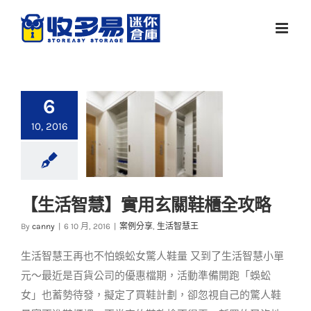
Skip
to
content
6
10, 2016
【生活智慧】實用玄關鞋櫃全攻略
【生活智慧】實用玄
By
canny
|
6 10 月, 2016
|
案例分享
,
生活智慧王
關鞋櫃全攻略
生活智慧王再也不怕蜈蚣女驚人鞋量 又到了生活智慧小單
案例分享
生活智慧王
元～最近是百貨公司的優惠檔期，活動準備開跑「蜈蚣
女」也蓄勢待發，擬定了買鞋計劃，卻忽視自己的驚人鞋