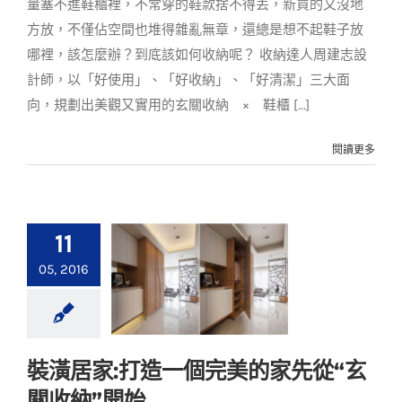
量塞不進鞋櫃裡，不常穿的鞋款捨不得丟，新買的又沒地
方放，不僅佔空間也堆得雜亂無章，還總是想不起鞋子放
哪裡，該怎麼辦？到底該如何收納呢？ 收納達人周建志設
計師，以「好使用」、「好收納」、「好清潔」三大面
向，規劃出美觀又實用的玄關收納 × 鞋櫃 [...]
閱讀更多
11
05, 2016
裝潢居家:打造一個完美的家先從“玄
裝潢居家:打造一個完
關收納”開始
美的家先從“玄關收