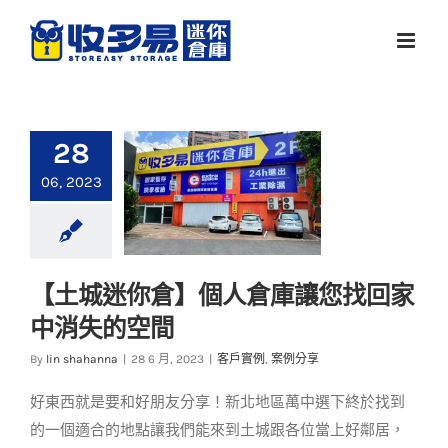
Skip
to
content
28
06, 2023
【土城迷你倉】個人倉庫讓您找回家
【土城迷你倉】個人
中消失的空間
倉庫讓您找回家中消
失的空間
By
lin shahanna
|
28 6 月, 2023
|
客戶實例
,
案例分享
客戶實例
案例分享
好東西就是要和好朋友分享！新北地區萬中選下終於找到
的一個適合的地點讓我們能來到土城跟各位當上好鄰居，