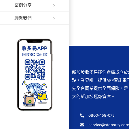
案例分享
聯繫我們
新加坡收多易迷你倉庫成立於2
點，業界唯一提供APP智能電
先全台同業提供全面保險，是
大的新加坡迷你倉庫。
0800-458-075
service@storeasy.com