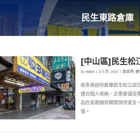
民生東路倉庫
[中山區]民生松
By
robin
|
2 3 月, 2021
|
台北市
,
收
收多易迷你倉庫民生松江店
適合個人收納、企業倉儲及
品在長期儲存期間保持安全
惱。