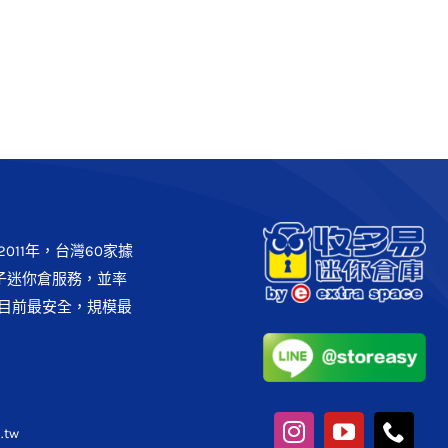
[中山區]民生松江倉庫
台北市
收多易各分店
011年，台灣60家據
子迷你倉服務，並率
目前最安全，規模最
.tw