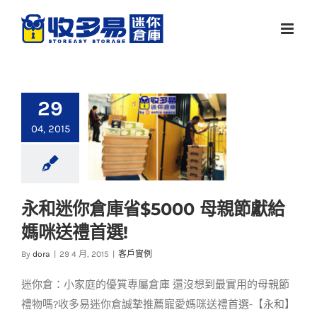
Skip
to
content
29
04, 2015
永和迷你倉庫省$5000 母親節獻給
永和迷你倉庫省
媽咪送禮首選!
$5000 母親節獻給媽
咪送禮首選!
By
dora
|
29 4 月, 2015
|
客戶實例
客戶實例
迷你倉：小家庭的優質專屬倉庫 還沒想到最實用的母親節
禮物嗎?收多易迷你倉誠摯推薦寵愛媽咪送禮首選-【永和】