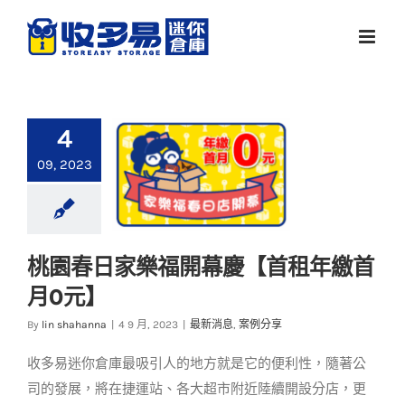
Skip
to
content
4
09, 2023
桃園春日家樂福開幕慶【首租年繳首
桃園春日家樂福開幕
月0元】
慶【首租年繳首月0
元】
By
lin shahanna
|
4 9 月, 2023
|
最新消息
,
案例分享
最新消息
案例分享
收多易迷你倉庫最吸引人的地方就是它的便利性，隨著公
司的發展，將在捷運站、各大超市附近陸續開設分店，更