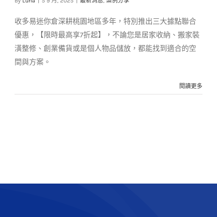
By
Luna
|
5 9 月, 2025
|
最新消息
,
案例分享
最新消息
案例分享
收多易迷你倉深耕桃園地區多年，特別推出三大據點聯合
優惠，【限時最高享7折起】，不論您是居家收納、搬家裝
潢整修、創業備貨或是個人物品儲放，都能找到適合的空
間與方案。
閱讀更多