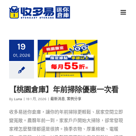
Skip
to
content
19
01, 2026
【桃園倉庫】年前掃除優惠一次看
【桃園倉庫】年前掃
By
Luna
|
19 1 月, 2026
|
最新消息
,
案例分享
除優惠一次看
收多易迷你倉庫，讓你的年前掃除更輕鬆、居家空間立即
最新消息
案例分享
變寬敞。農曆年前一到，家家戶戶開始大掃除，卻常發現
家裡怎麼整理都還是很擠。換季衣物、厚重棉被、電暖