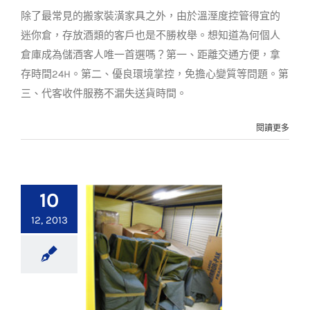
調倉儲適放紅/白酒
除了最常見的搬家裝潢家具之外，由於溫溼度控管得宜的
客戶實例
迷你倉，存放酒類的客戶也是不勝枚舉。想知道為何個人
倉庫成為儲酒客人唯一首選嗎？第一、距離交通方便，拿
存時間24H。第二、優良環境掌控，免擔心變質等問題。第
三、代客收件服務不漏失送貨時間。
閱讀更多
10
12, 2013