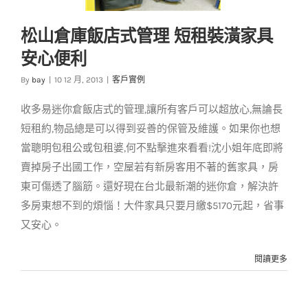
松山倉庫飯店式管理 短租裝潢家具
安心便利
松山倉庫飯店式管理
By
bay
|
10 12 月, 2013
|
客戶實例
短租裝潢家具安心便
利
收多易迷你倉飯店式的管理,讓所有客戶可以超放心,無論長
客戶實例
短租約,物品總是可以得到妥善的保管及維護。如果你也想
當聰明包租公或包租婆,何不點擊進來看看!沈小姐年底即將
賣掉房子出國工作，空屋若有新房客用不著的舊家具，房
東可傷透了腦筋。還好現在台北最新潮的迷你倉，解決許
多房東想不到的煩惱！大件家具只要月繳$5170元起，省事
又安心。
閱讀更多