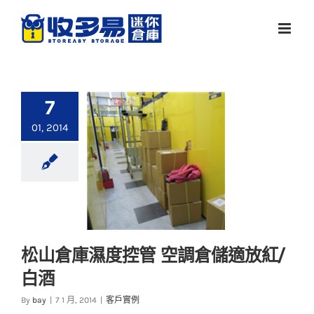
Skip
to
content
7
01, 2014
松山倉庫濕度控管 空調倉儲適放紅/
白酒
松山倉庫濕度控管 空
By
bay
|
7 1 月, 2014
|
客戶實例