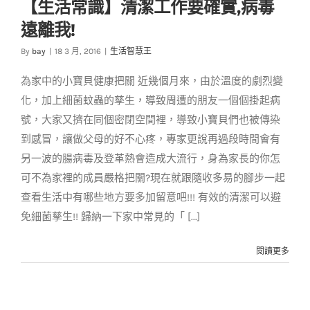
【生活常識】清潔工作要確實,病毒
【生活常識】清潔工
遠離我!
作要確實,病毒遠離我!
By
bay
|
18 3 月, 2016
|
生活智慧王
生活智慧王
為家中的小寶貝健康把關 近幾個月來，由於溫度的劇烈變
化，加上細菌蚊蟲的孳生，導致周遭的朋友一個個掛起病
號，大家又擠在同個密閉空間裡，導致小寶貝們也被傳染
到感冒，讓做父母的好不心疼，專家更說再過段時間會有
另一波的腸病毒及登革熱會造成大流行，身為家長的你怎
可不為家裡的成員嚴格把關?現在就跟隨收多易的腳步一起
查看生活中有哪些地方要多加留意吧!!! 有效的清潔可以避
免細菌孳生!! 歸納一下家中常見的「 [...]
閱讀更多