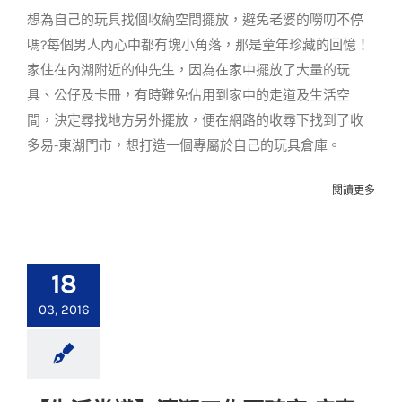
客戶實例
案例分享
想為自己的玩具找個收納空間擺放，避免老婆的嘮叨不停
嗎?每個男人內心中都有塊小角落，那是童年珍藏的回憶！
家住在內湖附近的仲先生，因為在家中擺放了大量的玩
具、公仔及卡冊，有時難免佔用到家中的走道及生活空
間，決定尋找地方另外擺放，便在網路的收尋下找到了收
多易-東湖門市，想打造一個專屬於自己的玩具倉庫。
閱讀更多
18
03, 2016