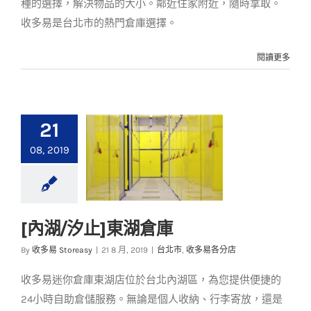
種的選擇，解決物品的大小。鄰近住家附近，隨時拿取。
收多易是台北市的熱門倉庫選擇。
閱讀更多
21
08, 2019
[內湖/汐止]東湖倉庫
[內湖/汐止]東湖倉庫
By
收多易 Storeasy
|
21 8 月, 2019
|
台北市
,
收多易各分店
台北市
收多易各分店
收多易迷你倉庫東湖店位於台北內湖區，為您提供便捷的
24小時自助倉儲服務。無論是個人收納、行李寄放，還是