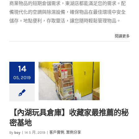
商業物品的短期倉儲需求，東湖店都能滿足您的需求。配
備現代化的空調與除濕設備，確保物品在最佳環境中安全
儲存。地點便利，存取靈活，讓您隨時輕鬆管理物品。
閱讀更多
14
05, 2019
【內湖玩具倉庫】收藏家最推薦的秘
【內湖玩具倉庫】收
密基地
藏家最推薦的秘密基
地
By
bay
|
14 5 月, 2019
|
客戶實例
,
案例分享