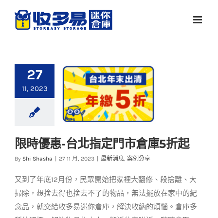
Skip
to
content
27
11, 2023
限時優惠-台北指定門市倉庫5折起
限時優惠-台北指定門
By
Shi Shasha
|
27 11 月, 2023
|
最新消息
,
案例分享
市倉庫5折起
又到了年底12月份，民眾開始把家裡大翻修、段捨離、大
最新消息
案例分享
掃除，想捨去得也捨去不了的物品，無法擺放在家中的紀
念品，就交給收多易迷你倉庫，解決收納的煩惱。倉庫多